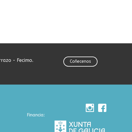
rrazo - Fecimo.
Coñecenos
Financia: