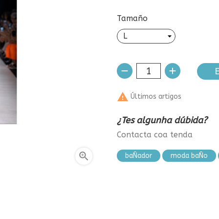
Tamaño
E

Últimos artigos
¿Tes algunha dúbida?
Contacta coa tenda

baÑador
moda baÑo