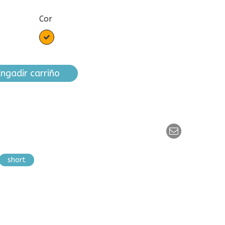
Cor
Laranxa
ngadir carriño
short