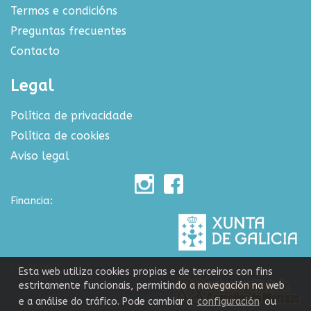
Termos e condicións
Preguntas frecuentes
Contacto
Legal
Política de privacidade
Política de cookies
Aviso legal
Financia:
Colabora:
Esta web utiliza cookies propias e de terceiros con fins
estritamente funcionais, permitindo a navegación na web
e a análise do tráfico. Pode cambiar a
configuración
ou