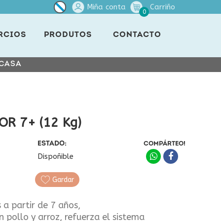
Miña conta
Carriño
0
RCIOS
PRODUTOS
CONTACTO
 CASA
OR 7+ (12 Kg)
ESTADO:
COMPÁRTEO!
Dispoñible
Gardar
 a partir de 7 años,
on pollo y arroz, refuerza el sistema