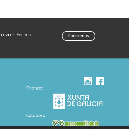
rrazo - Fecimo.
Coñecenos
Financia:
Colabora: