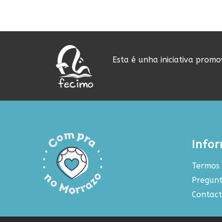
Esta é unha iniciativa prom
Info
Termos 
Pregunt
Contac