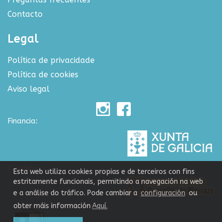
Contacto
Legal
Política de privacidade
Política de cookies
Aviso legal
Financia:
Colabora:
Esta web utiliza cookies propias e de terceiros con fins
estritamente funcionais, permitindo a navegación na web
e a análise do tráfico. Pode cambiar a
configuración
ou
obter máis información
Aquí.