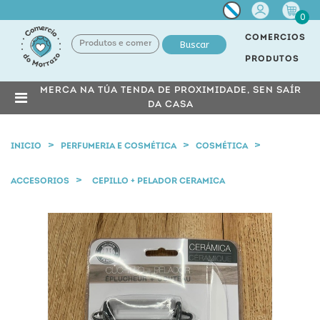
Miña
0
conta
COMERCIOS
Buscar
PRODUTOS
MERCA NA TÚA TENDA DE PROXIMIDADE, SEN SAÍR
DA CASA
INICIO
PERFUMERIA E COSMÉTICA
COSMÉTICA
ACCESORIOS
CEPILLO + PELADOR CERAMICA