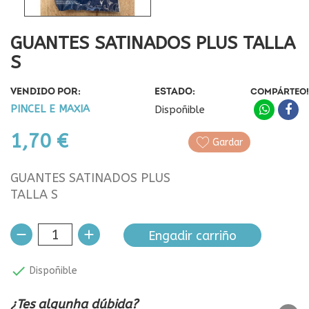
GUANTES SATINADOS PLUS TALLA
S
VENDIDO POR:
ESTADO:
COMPÁRTEO!
PINCEL E MAXIA
Dispoñible
1,70 €
Gardar
GUANTES SATINADOS PLUS
TALLA S
Engadir carriño

Dispoñible
¿Tes algunha dúbida?