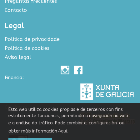
Preguntas frecuentes
Contacto
Legal
Política de privacidade
Política de cookies
Aviso legal
Financia:
Colabora:
Esta web utiliza cookies propias e de terceiros con fins
estritamente funcionais, permitindo a navegación na web
e a análise do tráfico. Pode cambiar a
configuración
ou
obter máis información
Aquí.