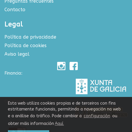
Preguntas frecuentes
Contacto
Legal
Política de privacidade
Política de cookies
Aviso legal
Financia:
Colabora:
Esta web utiliza cookies propias e de terceiros con fins
estritamente funcionais, permitindo a navegación na web
e a análise do tráfico. Pode cambiar a
configuración
ou
obter máis información
Aquí.