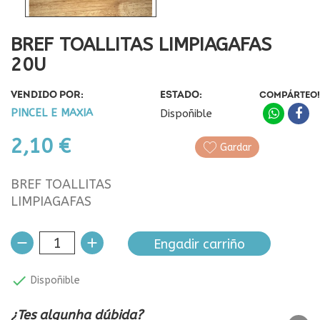
BREF TOALLITAS LIMPIAGAFAS
20U
VENDIDO POR:
ESTADO:
COMPÁRTEO!
PINCEL E MAXIA
Dispoñible
2,10 €
Gardar
BREF TOALLITAS
LIMPIAGAFAS
Engadir carriño

Dispoñible
¿Tes algunha dúbida?