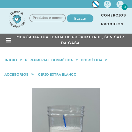
Miña
0
conta
COMERCIOS
Buscar
PRODUTOS
MERCA NA TÚA TENDA DE PROXIMIDADE, SEN SAÍR
DA CASA
INICIO
PERFUMERIA E COSMÉTICA
COSMÉTICA
ACCESORIOS
CIRIO EXTRA BLANCO