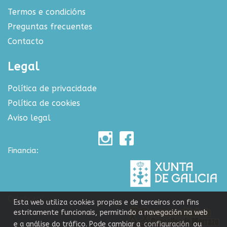
Termos e condicións
Preguntas frecuentes
Contacto
Legal
Política de privacidade
Política de cookies
Aviso legal
Financia:
Colabora:
Esta web utiliza cookies propias e de terceiros con fins
estritamente funcionais, permitindo a navegación na web
e a análise do tráfico. Pode cambiar a
configuración
ou