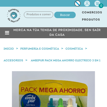
Miña
0
conta
COMERCIOS
Buscar
PRODUTOS
MERCA NA TÚA TENDA DE PROXIMIDADE, SEN SAÍR
DA CASA
INICIO
PERFUMERIA E COSMÉTICA
COSMÉTICA
ACCESORIOS
AMBIPUR PACK MEGA AHORRO ELECTRICO 3 EN 1