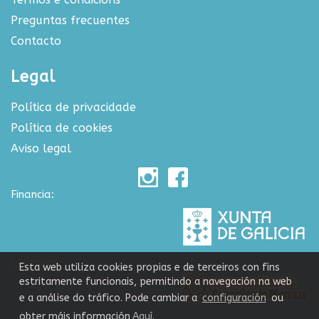
Preguntas frecuentes
Contacto
Legal
Política de privacidade
Política de cookies
Aviso legal
Financia:
Colabora:
Esta web utiliza cookies propias e de terceiros con fins
estritamente funcionais, permitindo a navegación na web
e a análise do tráfico. Pode cambiar a
configuración
ou
obter máis información
Aquí.