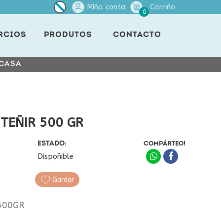
Miña conta
Carriño
0
RCIOS
PRODUTOS
CONTACTO
 CASA
 TEÑIR 500 GR
ESTADO:
COMPÁRTEO!
Dispoñible
Gardar
 500GR