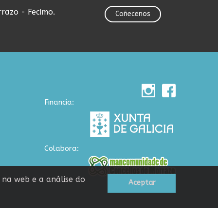
rrazo - Fecimo.
Coñecenos
Financia:
Colabora:
n na web e a análise do
Aceptar