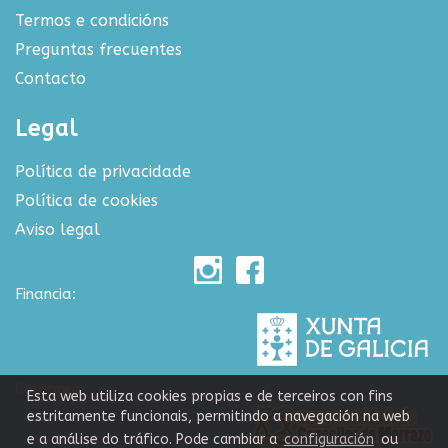
Termos e condicións
Preguntas frecuentes
Contacto
Legal
Política de privacidade
Política de cookies
Aviso legal
Financia:
Colabora:
Esta web utiliza cookies propias e de terceiros con fins
estritamente funcionais, permitindo a navegación na web
e a análise do tráfico. Pode cambiar a
configuración
ou