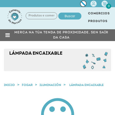
Miña
0
conta
COMERCIOS
Buscar
PRODUTOS
MERCA NA TÚA TENDA DE PROXIMIDADE, SEN SAÍR
DA CASA
LÁMPADA ENCAIXABLE
INICIO
FOGAR
ILUMINACIÓN
LÁMPADA ENCAIXABLE