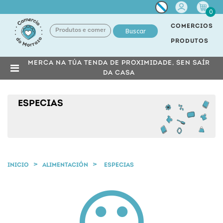
Miña
0
conta
COMERCIOS
Buscar
PRODUTOS
MERCA NA TÚA TENDA DE PROXIMIDADE, SEN SAÍR
DA CASA
ESPECIAS
INICIO
ALIMENTACIÓN
ESPECIAS