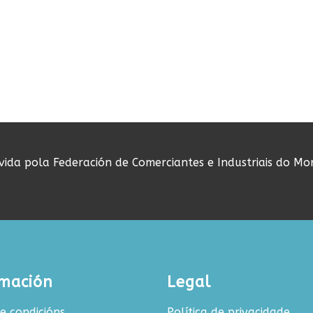
ovida pola Federación de Comerciantes e Industriais do Mo
rmación
Legal
e condicións
Política de privacidade