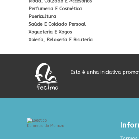
Moda, Calzado E Accesorios
Perfumeria E Cosmética
Puericultura
Saúde E Coidado Persoal
Xoguetería E Xogos
Xoiería, Reloxería E Bisutería
Esta é unha iniciativa prom
Info
Termos 