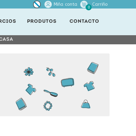
Miña conta
Carriño
0
RCIOS
PRODUTOS
CONTACTO
 CASA