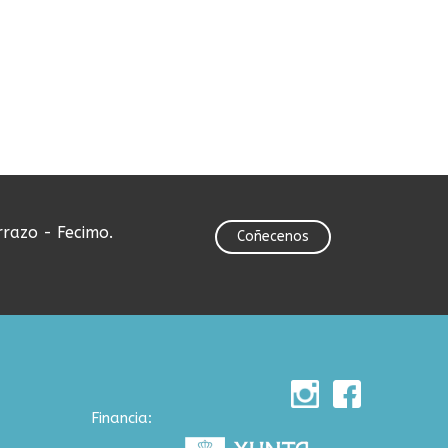
rrazo - Fecimo.
Coñecenos
Financia: