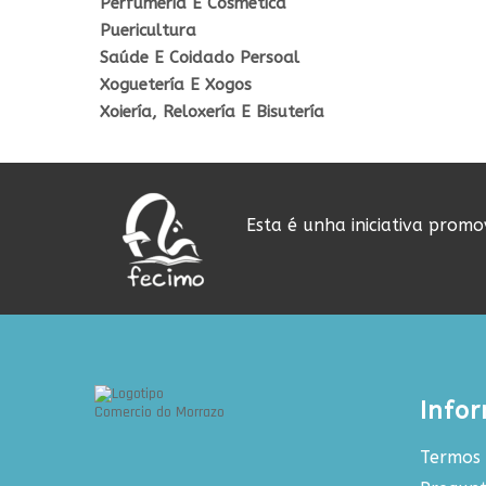
Perfumeria E Cosmética
Puericultura
Saúde E Coidado Persoal
Xoguetería E Xogos
Xoiería, Reloxería E Bisutería
Esta é unha iniciativa prom
Info
Termos 