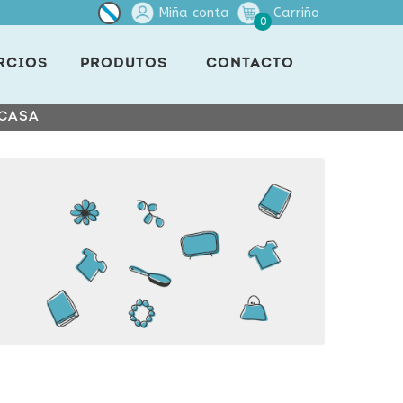
Miña conta
Carriño
0
RCIOS
PRODUTOS
CONTACTO
 CASA