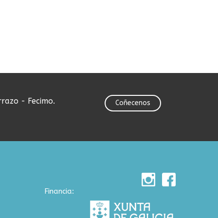
rrazo - Fecimo.
Coñecenos
Financia: