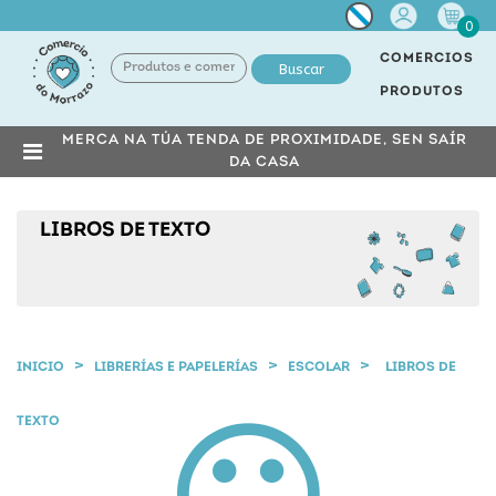
Miña
0
conta
COMERCIOS
Buscar
PRODUTOS
MERCA NA TÚA TENDA DE PROXIMIDADE, SEN SAÍR
DA CASA
LIBROS DE TEXTO
INICIO
LIBRERÍAS E PAPELERÍAS
ESCOLAR
LIBROS DE
TEXTO