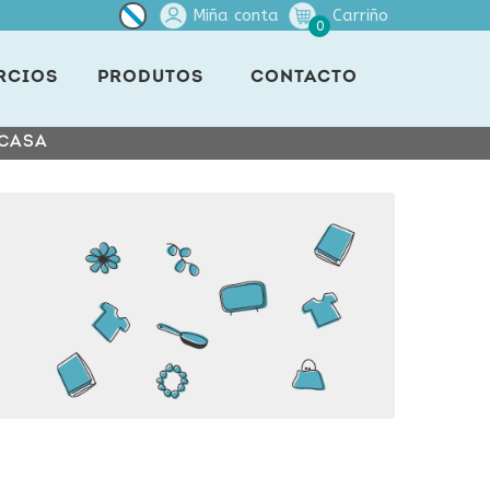
Miña conta
Carriño
0
RCIOS
PRODUTOS
CONTACTO
 CASA