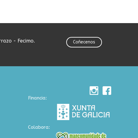
rrazo - Fecimo.
Coñecenos
Financia:
Colabora: