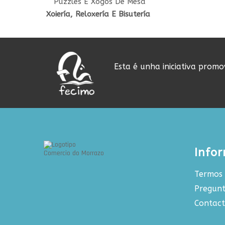
Puzzles E Xogos De Mesa
Xoiería, Reloxería E Bisutería
Esta é unha iniciativa prom
Info
Termos 
Pregunt
Contac