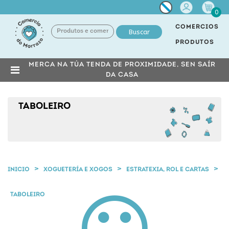
Miña
0
conta
COMERCIOS
Buscar
PRODUTOS
MERCA NA TÚA TENDA DE PROXIMIDADE, SEN SAÍR
DA CASA
TABOLEIRO
INICIO
XOGUETERÍA E XOGOS
ESTRATEXIA, ROL E CARTAS
TABOLEIRO