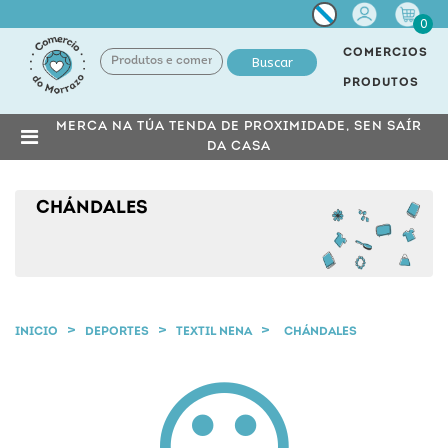
Miña
0
conta
COMERCIOS
Buscar
PRODUTOS
MERCA NA TÚA TENDA DE PROXIMIDADE, SEN SAÍR
DA CASA
CHÁNDALES
INICIO
DEPORTES
TEXTIL NENA
CHÁNDALES