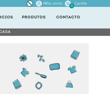
Miña conta
Carriño
0
RCIOS
PRODUTOS
CONTACTO
 CASA