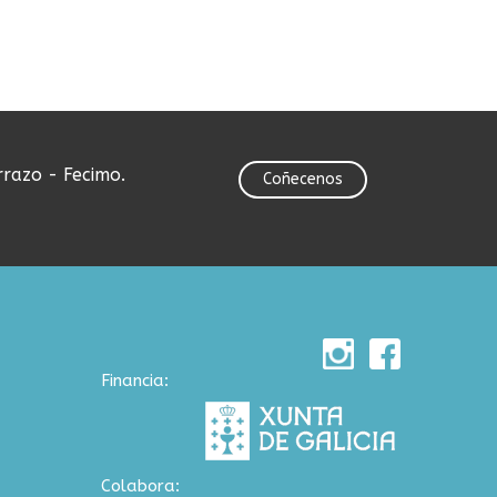
rrazo - Fecimo.
Coñecenos
Financia:
Colabora: