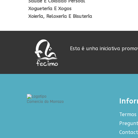
Saúde E Coidado Persoal
Xoguetería E Xogos
Xoiería, Reloxería E Bisutería
Esta é unha iniciativa prom
Info
Termos 
Pregunt
Contac