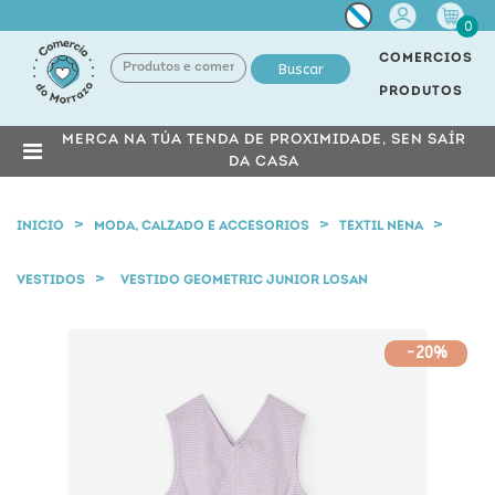
Miña
0
conta
COMERCIOS
Buscar
PRODUTOS
MERCA NA TÚA TENDA DE PROXIMIDADE, SEN SAÍR
DA CASA
INICIO
MODA, CALZADO E ACCESORIOS
TEXTIL NENA
VESTIDOS
VESTIDO GEOMETRIC JUNIOR LOSAN
-20%