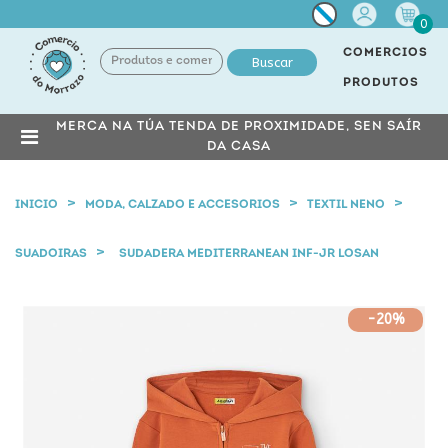
Miña
0
conta
COMERCIOS
Buscar
PRODUTOS
MERCA NA TÚA TENDA DE PROXIMIDADE, SEN SAÍR
DA CASA
INICIO
MODA, CALZADO E ACCESORIOS
TEXTIL NENO
SUADOIRAS
SUDADERA MEDITERRANEAN INF-JR LOSAN
-20%