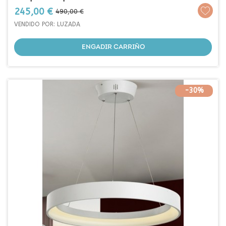
Prezo
Prezo
245,00 €
490,00 €
base
VENDIDO POR: LUZADA
ENGADIR CARRIÑO
-30%