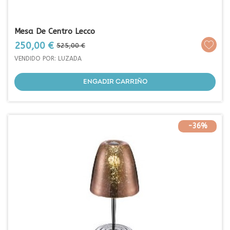
Mesa De Centro Lecco
Prezo
Prezo
250,00 €
525,00 €
base
VENDIDO POR: LUZADA
ENGADIR CARRIÑO
-36%