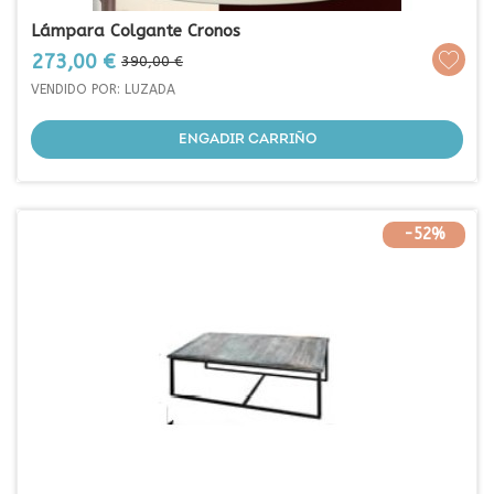
Lámpara Colgante Cronos
Prezo
Prezo
273,00 €
390,00 €
base
VENDIDO POR: LUZADA
ENGADIR CARRIÑO
-52%