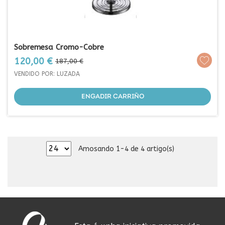
Sobremesa Cromo-Cobre
Prezo
Prezo
120,00 €
187,00 €
base
VENDIDO POR: LUZADA
ENGADIR CARRIÑO
Amosando 1-4 de 4 artigo(s)