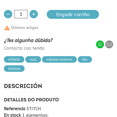
Engadir carriño

Últimos artigos
¿Tes algunha dúbida?
Contacta coa tenda
infantil
azul
sabana invierno
lilo
licencia
DESCRICIÓN
DETALLES DO PRODUTO
Referencia
STITCH
En stock
1 elementos: