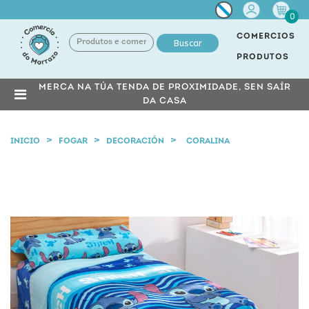
Miña
0
conta
COMERCIOS
Buscar
PRODUTOS
MERCA NA TÚA TENDA DE PROXIMIDADE, SEN SAÍR
DA CASA
INICIO
FOGAR
DECORACIÓN
CORALINA