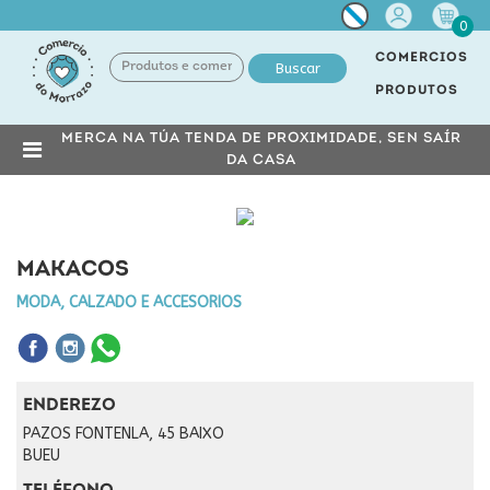
Miña
0
conta
COMERCIOS
Buscar
PRODUTOS
MERCA NA TÚA TENDA DE PROXIMIDADE, SEN SAÍR
DA CASA
MAKACOS
MODA, CALZADO E ACCESORIOS
ENDEREZO
PAZOS FONTENLA, 45 BAIXO
BUEU