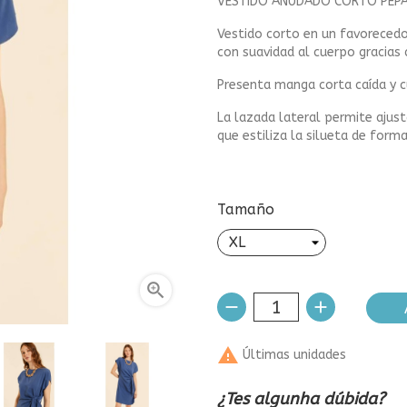
VESTIDO ANUDADO CORTO PEPA
Vestido corto en un favorecedo
con suavidad al cuerpo gracias a
Presenta manga corta caída y c
La lazada lateral permite ajust
que estiliza la silueta de for
Tamaño


Últimas unidades
¿Tes algunha dúbida?