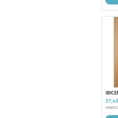
IBIC
Preci
37,40
VENDIDO