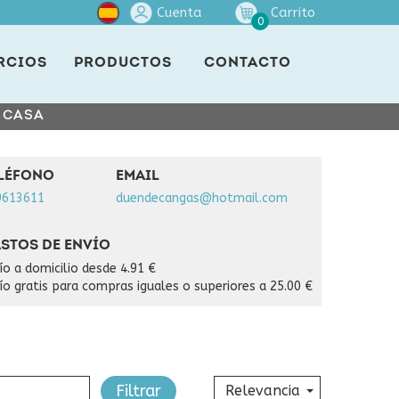
Cuenta
Carrito
0
RCIOS
PRODUCTOS
CONTACTO
E CASA
LÉFONO
EMAIL
9613611
duendecangas@hotmail.com
STOS DE ENVÍO
ío a domicilio desde 4.91 €
ío gratis para compras iguales o superiores a 25.00 €
Filtrar
Relevancia