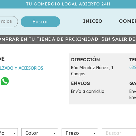
TU COMERCIO LOCAL ABIERTO 24H
Buscar
INICIO
COME
MPRAR EN TU TIENDA DE PROXIMIDAD, SIN SALIR D
DE
DIRECCIÓN
TE
63
Rúa Méndez Núñez, 1
LZADO Y ACCESORIOS
Cangas
ENVÍOS
GA
Envío a domicilio
Env
Env
ño
Color
Prezo