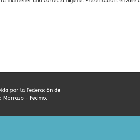
ra mantener una correcta higiene. Presentación: envase 
vida por la Federación de
do Morrazo - Fecimo.