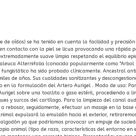
e de oídos) se ha tenido en cuenta la facilidad y precisión
z en contacto con la piel se licua provocando una rápida p
extremadamente suave limpia respetando el equilibrio epid
elaleuca Alternifolia (conocido popularmente como "Arbol 
 fungistático ha sido probado clínicamente. Ancestral anti
iles de años. Sus cualidades sanitizantes y descongestiona
o en la formulación del Artero Aurigel . Modo de uso: Par
rigel sobre una toallita o gasa estéril, procediendo a lim
gues y surcos del cartílago. Para la limpieza del canal au
 a rebosar, seguidamente, efectuar un masaje en la base d
animal expulsará la emulsión hacia el exterior, retiraremos
 algodón ya que podríamos provocar un empuje de sucieda
pio animal (tipo de raza, características del entorno en e