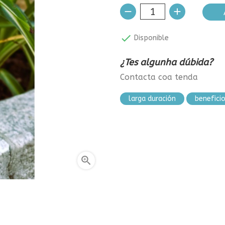

Disponible
¿Tes algunha dúbida?
Contacta coa tenda
larga duración
benefici
