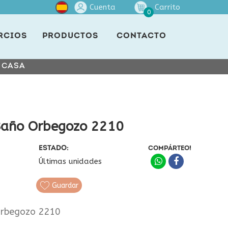
Cuenta
Carrito
0
RCIOS
PRODUCTOS
CONTACTO
E CASA
 Baño Orbegozo 2210
ESTADO:
COMPÁRTEO!
Últimas unidades
Guardar
 orbegozo 2210