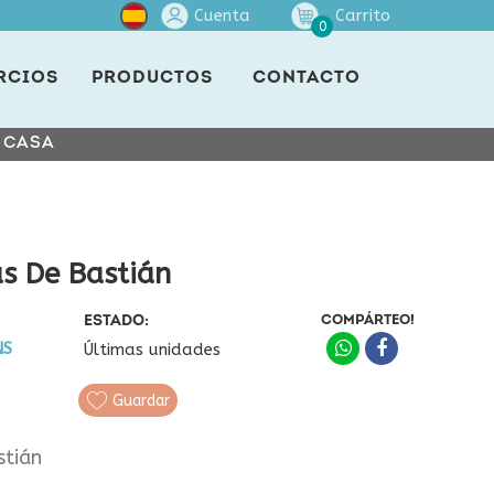
Cuenta
Carrito
0
RCIOS
PRODUCTOS
CONTACTO
E CASA
s De Bastián
ESTADO:
COMPÁRTEO!
NS
Últimas unidades
Guardar
stián