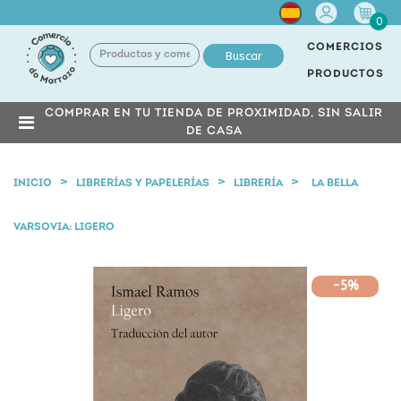
Cuenta
0
COMERCIOS
Buscar
PRODUCTOS
COMPRAR EN TU TIENDA DE PROXIMIDAD, SIN SALIR
DE CASA
INICIO
LIBRERÍAS Y PAPELERÍAS
LIBRERÍA
LA BELLA
VARSOVIA: LIGERO
-5%