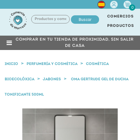
Cuenta
0
COMERCIOS
Buscar
PRODUCTOS
COMPRAR EN TU TIENDA DE PROXIMIDAD, SIN SALIR
DE CASA
INICIO
PERFUMERÍA Y COSMÉTICA
COSMÉTICA
BIOECOLÓXICA
JABONES
OMA GERTRUDE GEL DE DUCHA
TONIFICANTE 500ML