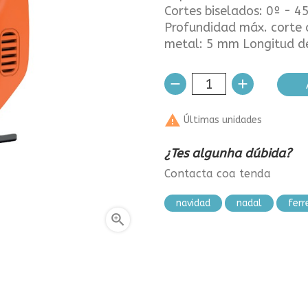
Cortes biselados: 0º - 
Profundidad máx. corte 
metal: 5 mm Longitud del

Últimas unidades
¿Tes algunha dúbida?
Contacta coa tenda
navidad
nadal
ferr
