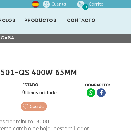
Cuenta
Carrito
0
RCIOS
PRODUCTOS
CONTACTO
E CASA
KS501-QS 400W 65MM
ESTADO:
COMPÁRTEO!
Últimas unidades
Guardar
es por minuto: 3000
istema cambio de hoja: destornillador