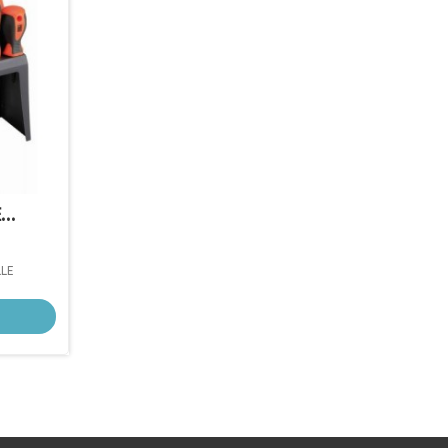
..
LE