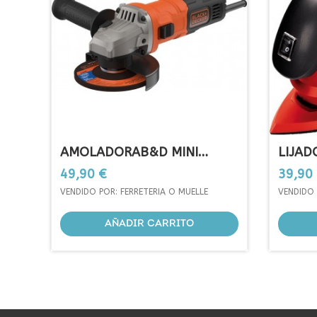
AMOLADORAB&D MINI
LIJAD
BEG010-QS
Precio
Precio
49,90 €
39,90
VENDIDO POR: FERRETERIA O MUELLE
VENDIDO 
AÑADIR CARRITO