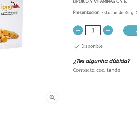
LIPOICO Y VITAMINAS C Y E.
Presentacion:
Estuche de 36 g.

Disponible
¿Tes algunha dúbida?
Contacta coa tenda
