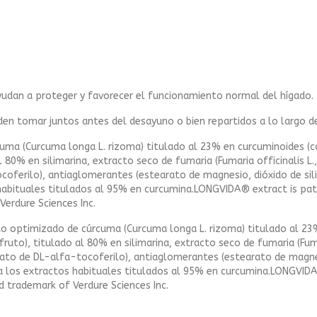
ayudan a proteger y favorecer el funcionamiento normal del hígado.
en tomar juntos antes del desayuno o bien repartidos a lo largo d
ma (Curcuma longa L. rizoma) titulado al 23% en curcuminoides (con
80% en silimarina, extracto seco de fumaria (Fumaria officinalis L.,
ocoferilo), antiaglomerantes (estearato de magnesio, dióxido de si
 habituales titulados al 95% en curcumina.LONGVIDA® extract is p
Verdure Sciences Inc.
o optimizado de cúrcuma (Curcuma longa L. rizoma) titulado al 23% 
uto), titulado al 80% en silimarina, extracto seco de fumaria (Fumari
cetato de DL-alfa-tocoferilo), antiaglomerantes (estearato de magne
 a los extractos habituales titulados al 95% en curcumina.LONGVID
d trademark of Verdure Sciences Inc.