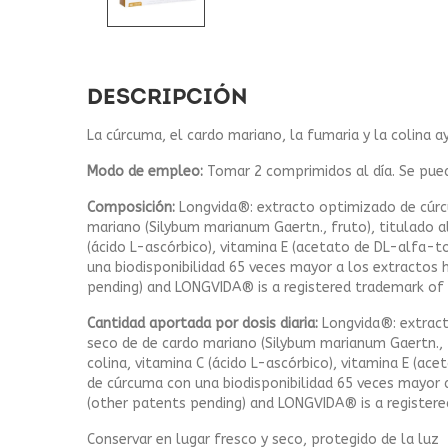
DESCRIPCIÓN
La cúrcuma, el cardo mariano, la fumaria y la colina 
Modo de empleo:
Tomar 2 comprimidos al día. Se pued
Composición:
Longvida®: extracto optimizado de cúrcu
mariano (Silybum marianum Gaertn., fruto), titulado al 
(ácido L-ascórbico), vitamina E (acetato de DL-alfa-t
una biodisponibilidad 65 veces mayor a los extractos
pending) and LONGVIDA® is a registered trademark of 
Cantidad aportada por dosis diaria:
Longvida®: extract
seco de de cardo mariano (Silybum marianum Gaertn., fr
colina, vitamina C (ácido L-ascórbico), vitamina E (a
de cúrcuma con una biodisponibilidad 65 veces mayor
(other patents pending) and LONGVIDA® is a registere
Conservar en lugar fresco y seco, protegido de la luz