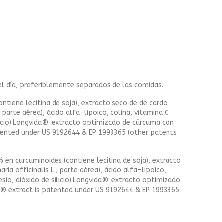
el día, preferiblemente separados de las comidas.
tiene lecitina de soja), extracto seco de de cardo
 parte aérea), ácido alfa-lipoico, colina, vitamina C
licio).Longvida®: extracto optimizado de cúrcuma con
atented under US 9192644 & EP 1993365 (other patents
en curcuminoides (contiene lecitina de soja), extracto
a officinalis L., parte aérea), ácido alfa-lipoico,
sio, dióxido de silicio).Longvida®: extracto optimizado
A® extract is patented under US 9192644 & EP 1993365