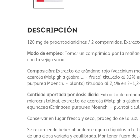
DESCRIPCIÓN
120 mg de proantocianidinas / 2 comprimidos. Extract
Modo de empleo:
Tomar un comprimido por la mañana 
con la vejiga vacía.
Composición:
Extracto de arándano rojo (Vaccinium mac
acerola (Malpighia glabra L. - fruto) titulado al 32% 
purpurea Moench. - planta) titulado al 2,4% en ?-1,2
Cantidad aportada por dosis diaria:
Extracto de aránda
microcristalina), extracto de acerola (Malpighia glabr
equinacea (Echinacea purpurea Moench. - planta) titu
Conservar en lugar fresco y seco, protegido de la luz.
Se recomienda beber abundante agua o líquidos a lo l
de una dieta variada y equilibrada. Mantener fuera del 