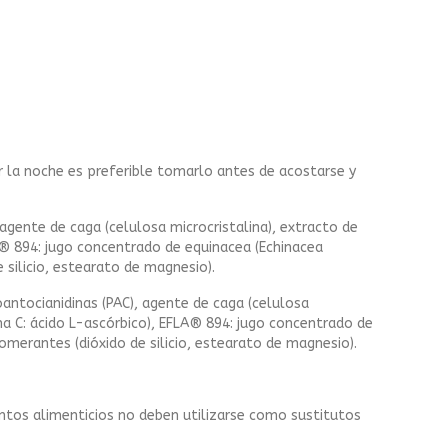
la noche es preferible tomarlo antes de acostarse y
agente de caga (celulosa microcristalina), extracto de
LA® 894: jugo concentrado de equinacea (Echinacea
silicio, estearato de magnesio).
antocianidinas (PAC), agente de caga (celulosa
ina C: ácido L-ascórbico), EFLA® 894: jugo concentrado de
merantes (dióxido de silicio, estearato de magnesio).
ntos alimenticios no deben utilizarse como sustitutos