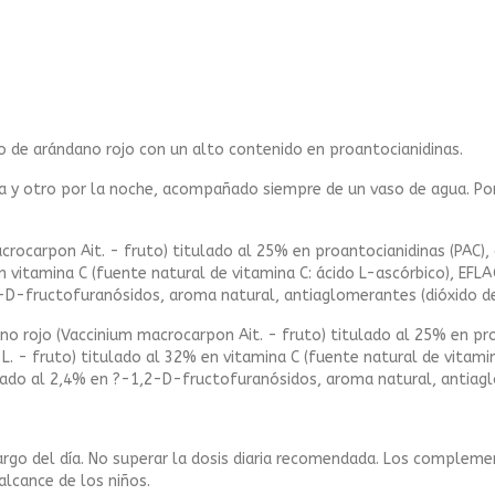
o de arándano rojo con un alto contenido en proantocianidinas.
y otro por la noche, acompañado siempre de un vaso de agua. Por 
rocarpon Ait. - fruto) titulado al 25% en proantocianidinas (PAC), 
en vitamina C (fuente natural de vitamina C: ácido L-ascórbico), EF
-D-fructofuranósidos, aroma natural, antiaglomerantes (dióxido de 
no rojo (Vaccinium macrocarpon Ait. - fruto) titulado al 25% en pro
a L. - fruto) titulado al 32% en vitamina C (fuente natural de vitam
lado al 2,4% en ?-1,2-D-fructofuranósidos, aroma natural, antiaglo
argo del día. No superar la dosis diaria recomendada. Los compleme
alcance de los niños.