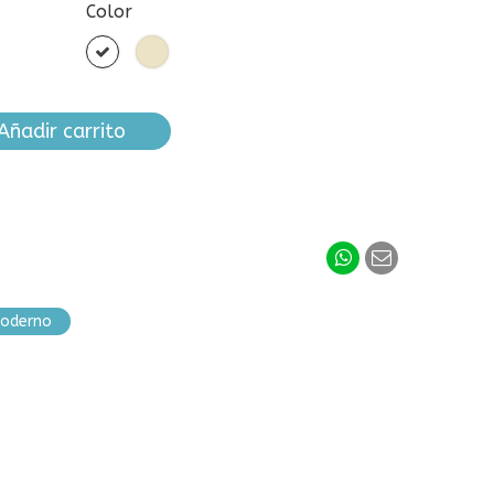
Color
Blanco
Arena
Añadir carrito
oderno