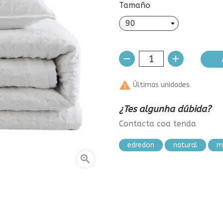
Tamaño

Últimas unidades
¿Tes algunha dúbida?
Contacta coa tenda
edredon
natural
m
