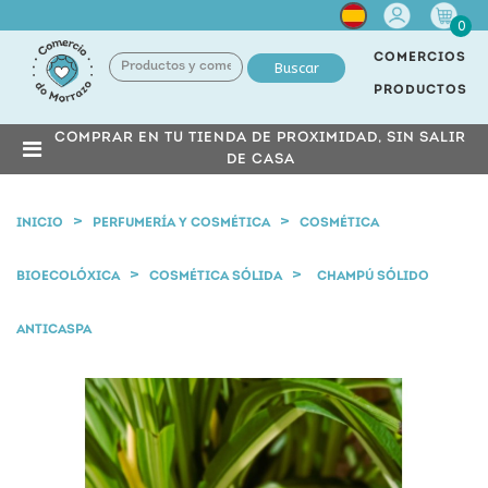
Cuenta
0
COMERCIOS
Buscar
PRODUCTOS
COMPRAR EN TU TIENDA DE PROXIMIDAD, SIN SALIR
DE CASA
INICIO
PERFUMERÍA Y COSMÉTICA
COSMÉTICA
BIOECOLÓXICA
COSMÉTICA SÓLIDA
CHAMPÚ SÓLIDO
ANTICASPA