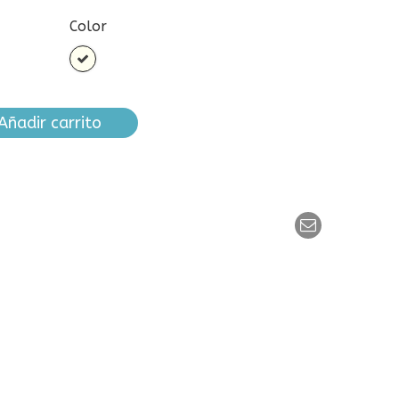
Color
Blanco
roto
Añadir carrito