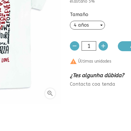
elastano 5%
Tamaño

Últimas unidades
¿Tes algunha dúbida?
Contacta coa tenda
