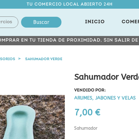
TU COMERCIO LOCAL ABIERTO 24H
Buscar
INICIO
COME
MPRAR EN TU TIENDA DE PROXIMIDAD, SIN SALIR D
SORIOS
SAHUMADOR VERDE
Sahumador Verd
VENDIDO POR:
ARUMES, JABONES Y VELAS
7,00 €
Sahumador