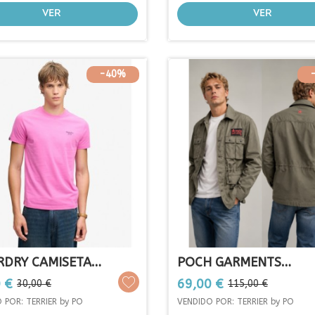
VER
VER
-40%
RDRY CAMISETA
POCH GARMENTS
TIAL...
CHAQUETA TIPO...
o
Precio
Precio
Precio
 €
69,00 €
30,00 €
115,00 €
base
base
 POR: TERRIER by PO
VENDIDO POR: TERRIER by PO