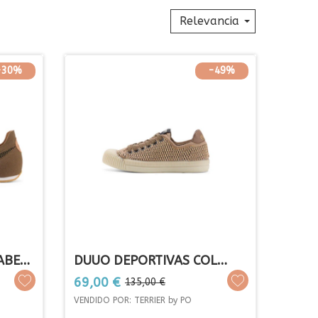
Relevancia
-30%
-49%
ABE
DUUO DEPORTIVAS COL
SABRIA 208
Precio
Precio
69,00 €
135,00 €
base
VENDIDO POR: TERRIER by PO