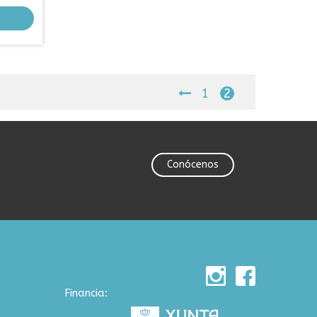
1
2
Conócenos
Financia: