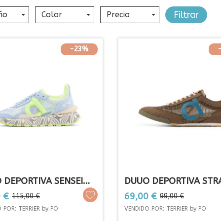
Filtrar
ño
Color
Precio
-23%
 DEPORTIVA SENSEI
DUUO DEPORTIVA STR
...
MESH
o
Precio
Precio
Precio
 €
69,00 €
115,00 €
99,00 €
base
base
 POR: TERRIER by PO
VENDIDO POR: TERRIER by PO