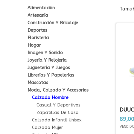
Alimentación
Tama
Artesanía
Construcción Y Bricolaje
Deportes
Floristería
Hogar
Imagen Y Sonido
Joyería Y Relojería
Juguetería Y Juegos
Librerías Y Papelerías
Mascotas
Moda, Calzado Y Accesorios
Calzado Hombre
Casual Y Deportivos
DUUO
Zapatillas De Casa
MOON
Preci
89,00
Calzado Infantil Unisex
VENDIDO
Calzado Mujer