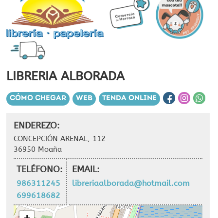
LIBRERIA ALBORADA
CÓMO CHEGAR
WEB
TENDA ONLINE
ENDEREZO:
CONCEPCIÓN ARENAL, 112
36950 Moaña
TELÉFONO:
EMAIL:
986311245
libreriaalborada@hotmail.com
699618682