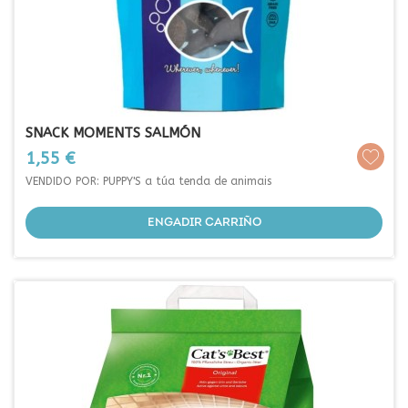
SNACK MOMENTS SALMÓN
Prezo
1,55 €
VENDIDO POR: PUPPY'S a túa tenda de animais
ENGADIR CARRIÑO