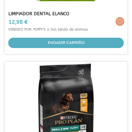
LIMPIADOR DENTAL ELANCO
Prezo
12,98 €
VENDIDO POR: PUPPY'S a túa tenda de animais
ENGADIR CARRIÑO