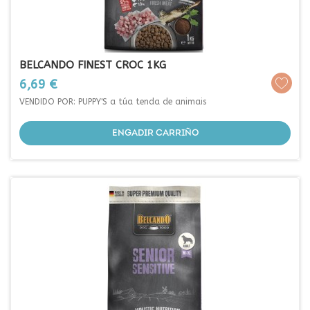
BELCANDO FINEST CROC 1KG
Prezo
6,69 €
VENDIDO POR: PUPPY'S a túa tenda de animais
ENGADIR CARRIÑO