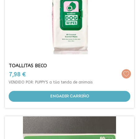
TOALLITAS BECO
Prezo
7,98 €
VENDIDO POR: PUPPY'S a túa tenda de animais
ENGADIR CARRIÑO