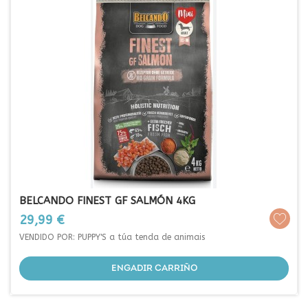
BELCANDO FINEST GF SALMÓN 4KG
Prezo
29,99 €
VENDIDO POR: PUPPY'S a túa tenda de animais
ENGADIR CARRIÑO