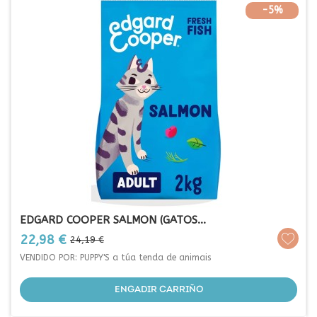
-5%
EDGARD COOPER SALMON (GATOS...
Prezo
Prezo
22,98 €
24,19 €
base
VENDIDO POR: PUPPY'S a túa tenda de animais
ENGADIR CARRIÑO