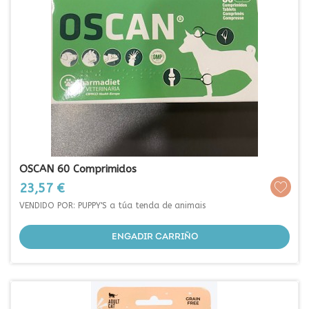
OSCAN 60 Comprimidos
Prezo
23,57 €
VENDIDO POR: PUPPY'S a túa tenda de animais
ENGADIR CARRIÑO