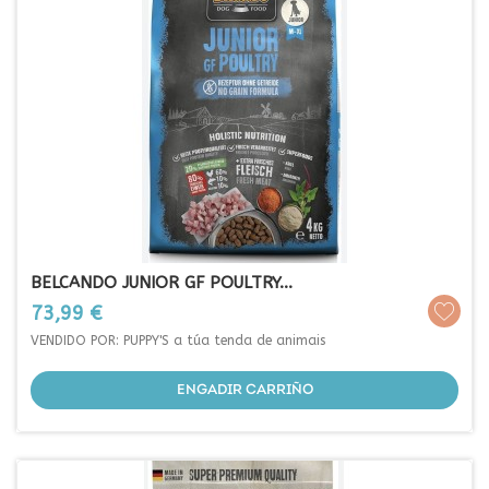
BELCANDO JUNIOR GF POULTRY...
Prezo
73,99 €
VENDIDO POR: PUPPY'S a túa tenda de animais
ENGADIR CARRIÑO