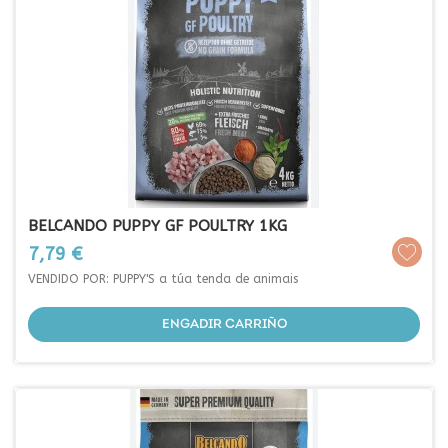
BELCANDO PUPPY GF POULTRY 1KG
Prezo
7,79 €
VENDIDO POR: PUPPY'S a túa tenda de animais
ENGADIR CARRIÑO