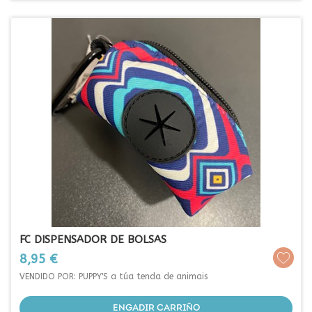
FC DISPENSADOR DE BOLSAS
Prezo
8,95 €
VENDIDO POR: PUPPY'S a túa tenda de animais
ENGADIR CARRIÑO