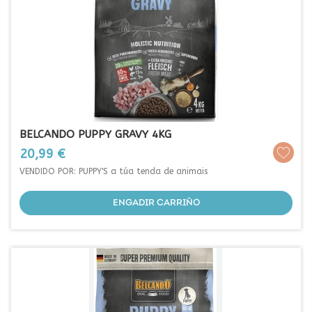
BELCANDO PUPPY GRAVY 4KG
Prezo
20,99 €
VENDIDO POR: PUPPY'S a túa tenda de animais
ENGADIR CARRIÑO