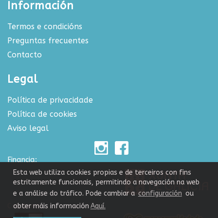
Información
Termos e condicións
Preguntas frecuentes
Contacto
Legal
Política de privacidade
Política de cookies
Aviso legal
Financia:
Esta web utiliza cookies propias e de terceiros con fins
estritamente funcionais, permitindo a navegación na web
e a análise do tráfico. Pode cambiar a
configuración
ou
Colabora:
obter máis información
Aquí.