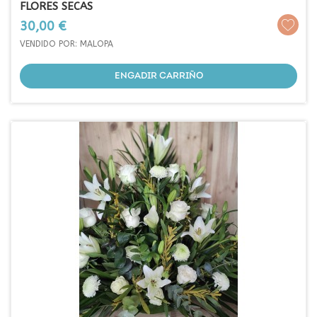
FLORES SECAS
Prezo
30,00 €
VENDIDO POR: MALOPA
ENGADIR CARRIÑO