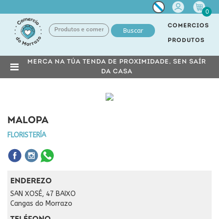
Miña
0
conta
COMERCIOS
Buscar
PRODUTOS
MERCA NA TÚA TENDA DE PROXIMIDADE, SEN SAÍR
DA CASA
MALOPA
FLORISTERÍA
ENDEREZO
SAN XOSÉ, 47 BAIXO
Cangas do Morrazo