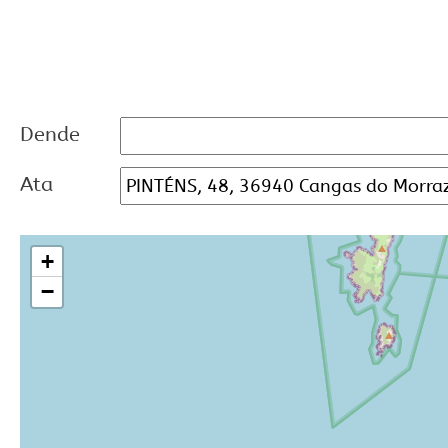
Dende
Ata
+
−