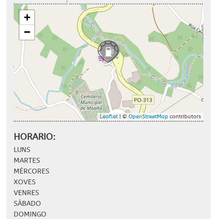
+
−
Leaflet
| ©
OpenStreetMap
contributors
HORARIO:
LUNS
MARTES
MÉRCORES
XOVES
VENRES
SÁBADO
DOMINGO